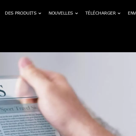
DES PRODUITS
NOUVELLES
TÉLÉCHARGER
ENV
Boîtiers de filtres métalliques industriels