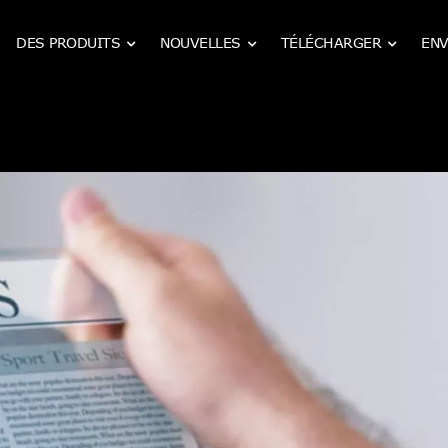
DES PRODUITS
NOUVELLES
TÉLÉCHARGER
ENV
Boîtiers de filtres métalliques industriels