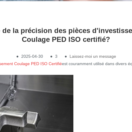
 de la précision des pièces d'investiss
Coulage PED ISO certifié?
●
2025-04-30
●
3
●
Laissez-moi un message
issement Coulage PED ISO Certifié
est couramment utilisé dans divers éq